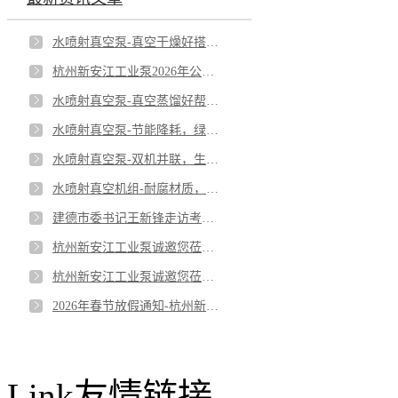
水喷射真空泵-真空干燥好搭档-低温干燥，高能与品质兼得
杭州新安江工业泵2026年公司年中总结会议-实干破局，品质制胜，锚定更长远的未来
水喷射真空泵-真空蒸馏好帮手；低温蒸馏，守护热敏物料品质
水喷射真空泵-节能降耗，绿色生产之选；低能耗设计，为企业降本增效。
水喷射真空泵-双机并联，生产不停机
水喷射真空机组-耐腐材质，应对严苛工况；全塑机身，无惧酸碱侵蚀。
建德市委书记王新锋走访考察我公司-杭州新安江工业泵有限公司
杭州新安江工业泵诚邀您莅临第十八届CIBF深圳国际电池技术交流会/展览会！
杭州新安江工业泵诚邀您莅临第94届API上海展会！
2026年春节放假通知-杭州新安江工业泵有限公司
Link
友情链接