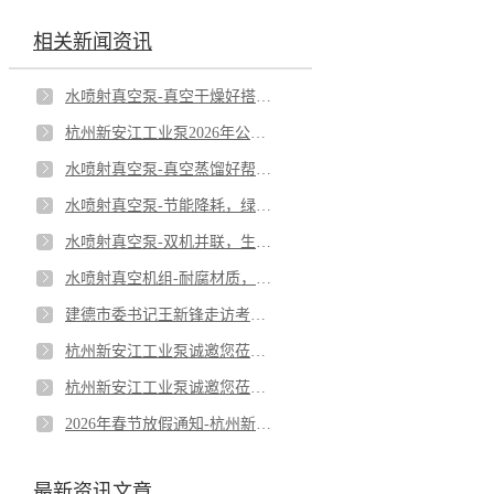
相关新闻资讯
水喷射真空泵-真空干燥好搭档-低温干燥，高能与品质兼得
杭州新安江工业泵2026年公司年中总结会议-实干破局，品质制胜，锚定更长远的未来
水喷射真空泵-真空蒸馏好帮手；低温蒸馏，守护热敏物料品质
水喷射真空泵-节能降耗，绿色生产之选；低能耗设计，为企业降本增效。
水喷射真空泵-双机并联，生产不停机
水喷射真空机组-耐腐材质，应对严苛工况；全塑机身，无惧酸碱侵蚀。
建德市委书记王新锋走访考察我公司-杭州新安江工业泵有限公司
杭州新安江工业泵诚邀您莅临第十八届CIBF深圳国际电池技术交流会/展览会！
杭州新安江工业泵诚邀您莅临第94届API上海展会！
2026年春节放假通知-杭州新安江工业泵有限公司
最新资讯文章