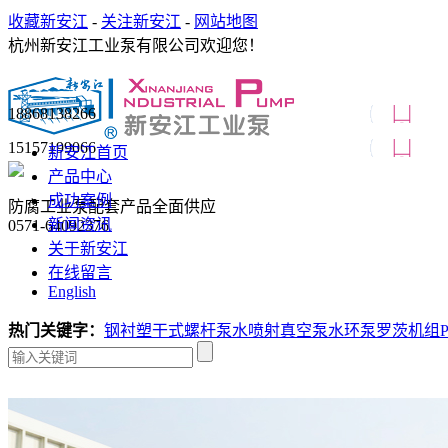
收藏新安江
-
关注新安江
-
网站地图
杭州新安江工业泵有限公司欢迎您！
18868138266
15157199066
新安江首页
产品中心
成功案例
防腐工业泵配套产品全面供应
新闻资讯
0571-64092376
关于新安江
在线留言
English
热门关键字：
钢衬塑
干式螺杆泵
水喷射真空泵
水环泵
罗茨机组