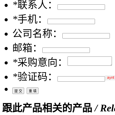
*
联系人：
*
手机：
公司名称：
邮箱：
*
采购意向：
*
验证码：
跟此产品相关的产品
/ Re