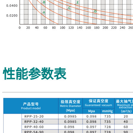
性能参数表