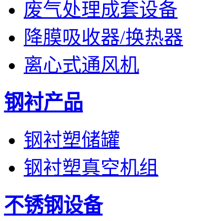
废气处理成套设备
降膜吸收器/换热器
离心式通风机
钢衬产品
钢衬塑储罐
钢衬塑真空机组
不锈钢设备