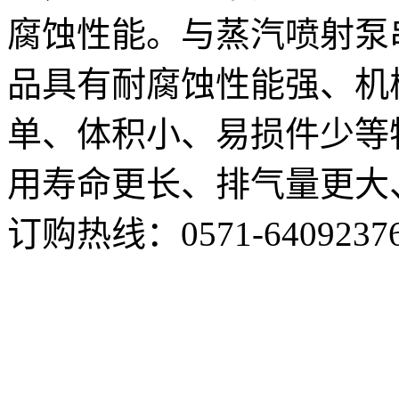
腐蚀性能。与蒸汽喷射泵
品具有耐腐蚀性能强、机
单、体积小、易损件少等
用寿命更长、排气量更大
订购热线：
0571-6409237