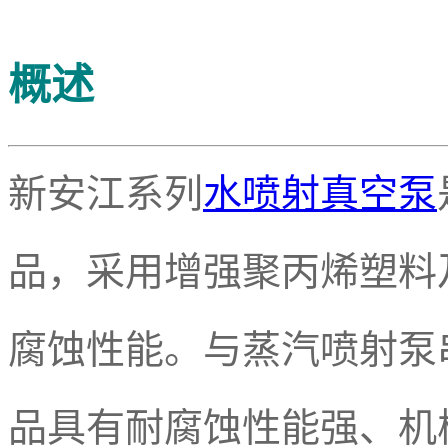
概述
新安江系列
水喷射真空泵
品，采用增强聚丙烯塑料
腐蚀性能。与蒸汽喷射泵
品具有耐腐蚀性能强、机