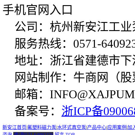
手机官网入口
公司：杭州新安江工业
服务热线：0571-640923
地址：浙江省建德市下
网站制作：牛商网（股票
邮箱：INFO@XAJPUM
备案号：
浙ICP备09006
新安江首页
|
氟塑料磁力泵
|
水环式真空泵
|
产品中心
|
应用案例
|
加
咨询
电话
0571-64092376
留言
TOP