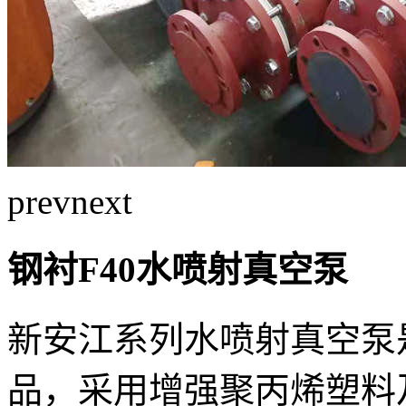
prev
next
钢衬F40水喷射真空泵
新安江系列水喷射真空泵
品，采用增强聚丙烯塑料