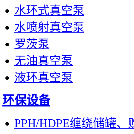
水环式真空泵
水喷射真空泵
罗茨泵
无油真空泵
液环真空泵
环保设备
PPH/HDPE缠绕储罐、