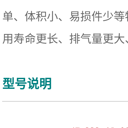
单、体积小、易损件少等
用寿命更长、排气量更大
型号说明