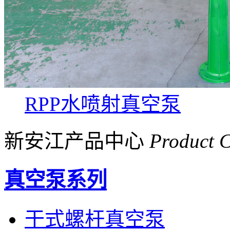
RPP水喷射真空泵
新安江产品中心
Product C
真空泵系列
干式螺杆真空泵