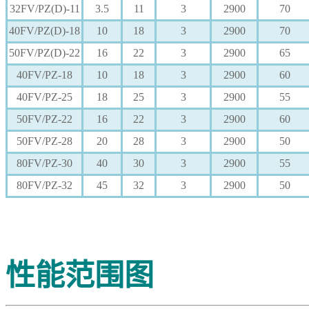
32FV/PZ(D)-11
3.5
11
3
2900
70
40FV/PZ(D)-18
10
18
3
2900
70
50FV/PZ(D)-22
16
22
3
2900
65
40FV/PZ-18
10
18
3
2900
60
40FV/PZ-25
18
25
3
2900
55
50FV/PZ-22
16
22
3
2900
60
50FV/PZ-28
20
28
3
2900
50
80FV/PZ-30
40
30
3
2900
55
80FV/PZ-32
45
32
3
2900
50
性能范围图