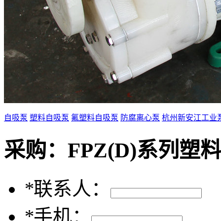
自吸泵
塑料自吸泵
氟塑料自吸泵
防腐离心泵
杭州新安江工业
采购：
FPZ(D)系列塑
*
联系人：
*
手机：