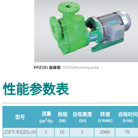
性能参数表
流量
扬程
自吸高度
转速
自吸时间
型号
3
(m)
(m)
(r/min)
(s/m)
(m
/h)
25FV/PZ(D)-10
3
10
3
2900
70