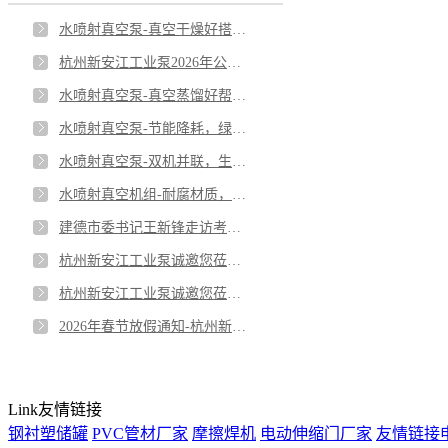
水喷射真空泵-真空干燥好搭档-低温干燥，高能与品质兼得
杭州新安江工业泵2026年公司年中总结会议-实干破局，品质制胜，锚定更长远的未来
水喷射真空泵-真空蒸馏好帮手；低温蒸馏，守护热敏物料品质
水喷射真空泵-节能降耗，绿色生产之选；低能耗设计，为企业降本增效。
水喷射真空泵-双机并联，生产不停机
水喷射真空机组-耐腐材质，应对严苛工况；全塑机身，无惧酸碱侵蚀。
建德市委书记王新锋走访考察我公司-杭州新安江工业泵有限公司
杭州新安江工业泵诚邀您莅临第十八届CIBF深圳国际电池技术交流会/展览会！
杭州新安江工业泵诚邀您莅临第94届API上海展会！
2026年春节放假通知-杭州新安江工业泵有限公司
Link
友情链接
钢衬塑储罐
PVC管材厂家
摩擦焊机
电动伸缩门厂家
友情链接申