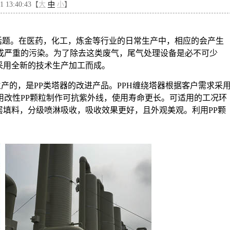
 13:40:43【
大
中
小
】
话题。在医药，化工，炼金等行业的日常生产中，相应的会产生
成严重的污染。为了除去这类废气，尾气处理设备是必不可少
采用全新的技术生产加工而成。
生产的，是
PP
类塔器的改进产品。
PPH
缠绕塔器根据客户需求采
用改性
PP
颗粒制作可抗紫外线，使用寿命更长。可适用的工况环
层填料，分级喷淋吸收，吸收效果更好，且外观美观。利用
PP
颗