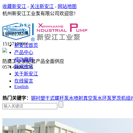
收藏新安江
-
关注新安江
-
网站地图
杭州新安江工业泵有限公司欢迎您！
18868138266
15157199066
新安江首页
产品中心
成功案例
防腐工业泵配套产品全面供应
新闻资讯
0571-64092376
关于新安江
在线留言
English
热门关键字：
钢衬塑
干式螺杆泵
水喷射真空泵
水环泵
罗茨机组