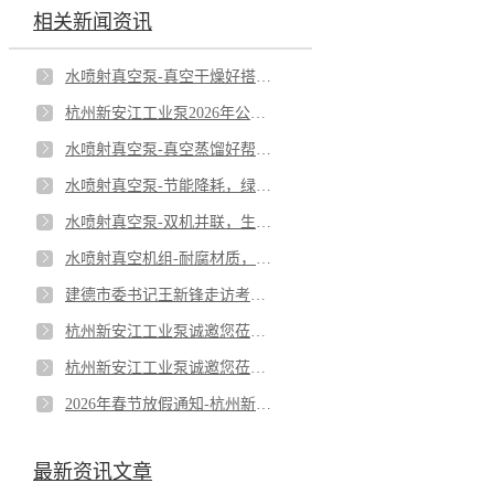
相关新闻资讯
水喷射真空泵-真空干燥好搭档-低温干燥，高能与品质兼得
杭州新安江工业泵2026年公司年中总结会议-实干破局，品质制胜，锚定更长远的未来
水喷射真空泵-真空蒸馏好帮手；低温蒸馏，守护热敏物料品质
水喷射真空泵-节能降耗，绿色生产之选；低能耗设计，为企业降本增效。
水喷射真空泵-双机并联，生产不停机
水喷射真空机组-耐腐材质，应对严苛工况；全塑机身，无惧酸碱侵蚀。
建德市委书记王新锋走访考察我公司-杭州新安江工业泵有限公司
杭州新安江工业泵诚邀您莅临第十八届CIBF深圳国际电池技术交流会/展览会！
杭州新安江工业泵诚邀您莅临第94届API上海展会！
2026年春节放假通知-杭州新安江工业泵有限公司
最新资讯文章