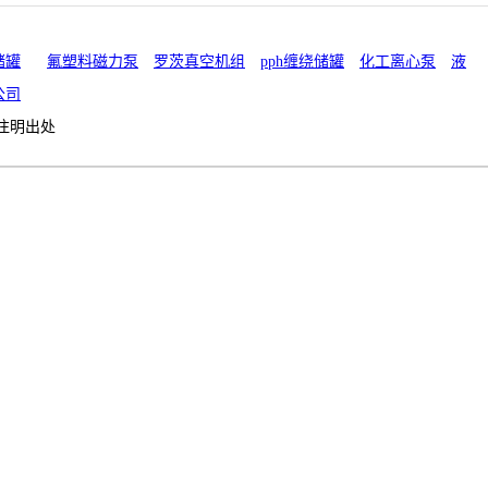
储罐
氟塑料磁力泵
罗茨真空机组
pph缠绕储罐
化工离心泵
液
公司
注明出处