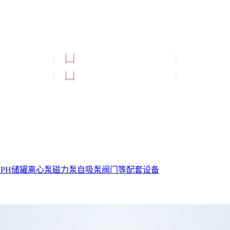
PPH储罐
离心泵
磁力泵
自吸泵
阀门等配套设备