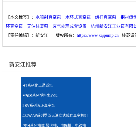
【本文标签】：
水喷射真空泵
水环式真空泵
螺杆真空泵
钢衬塑
环真空泵
无油往复泵
废气处理成套设备
杭州新安江工业泵有限
【责任编辑】：
新安江
版权所有：
https://www.xajpump.cn
转载请
新安江推荐
HT系列化工通道泵
FP(D)系列塑料离心泵
2BV系列液环真空泵
JZJWLW系列罗茨无油立式成套真空机组
PPH系列槽体-酸洗槽、电解槽、电镀槽、清洗槽、萃取槽、储液槽等