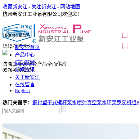
收藏新安江
-
关注新安江
-
网站地图
杭州新安江工业泵有限公司欢迎您！
18868138266
15157199066
新安江首页
产品中心
成功案例
防腐工业泵配套产品全面供应
新闻资讯
0571-64092376
关于新安江
在线留言
English
热门关键字：
钢衬塑
干式螺杆泵
水喷射真空泵
水环泵
罗茨机组