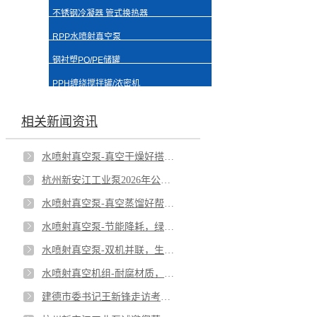
不锈钢冷凝器 管式换热器
RPP水喷射真空泵
钢衬塑PO/PE储罐
PPH缠绕搅拌罐/浓密机
相关新闻资讯
水喷射真空泵-真空干燥好搭档-低温干燥，高能与品质兼得
杭州新安江工业泵2026年公司年中总结会议-实干破局，品质制胜，锚定更长远的未来
水喷射真空泵-真空蒸馏好帮手；低温蒸馏，守护热敏物料品质
水喷射真空泵-节能降耗，绿色生产之选；低能耗设计，为企业降本增效。
水喷射真空泵-双机并联，生产不停机
水喷射真空机组-耐腐材质，应对严苛工况；全塑机身，无惧酸碱侵蚀。
建德市委书记王新锋走访考察我公司-杭州新安江工业泵有限公司