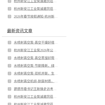
杭州新安江工业泵诚邀您莅临第十八届CIBF深圳国际电池技术交流会/展览会！
杭州新安江工业泵诚邀您莅临第94届API上海展会！
2026年春节放假通知-杭州新安江工业泵有限公司
最新资讯文章
水喷射真空泵-真空干燥好搭档-低温干燥，高能与品质兼得
杭州新安江工业泵2026年公司年中总结会议-实干破局，品质制胜，锚定更长远的未来
水喷射真空泵-真空蒸馏好帮手；低温蒸馏，守护热敏物料品质
水喷射真空泵-节能降耗，绿色生产之选；低能耗设计，为企业降本增效。
水喷射真空泵-双机并联，生产不停机
水喷射真空机组-耐腐材质，应对严苛工况；全塑机身，无惧酸碱侵蚀。
建德市委书记王新锋走访考察我公司-杭州新安江工业泵有限公司
杭州新安江工业泵诚邀您莅临第十八届CIBF深圳国际电池技术交流会/展览会！
杭州新安江工业泵诚邀您莅临第94届API上海展会！