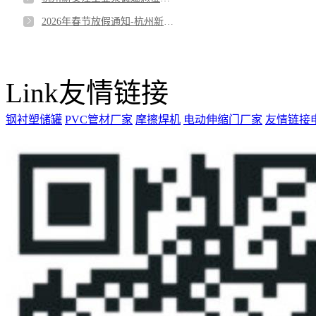
2026年春节放假通知-杭州新安江工业泵有限公司
Link
友情链接
钢衬塑储罐
PVC管材厂家
摩擦焊机
电动伸缩门厂家
友情链接申