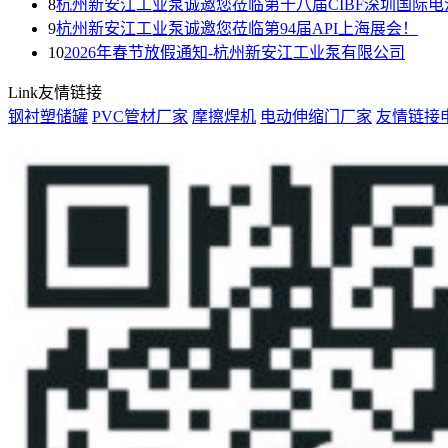
8
杭州新安江工业泵诚邀您莅临第十八届CIBF深圳国际电
9
杭州新安江工业泵诚邀您莅临第94届API上海展会！
10
2026年春节放假通知-杭州新安江工业泵有限公司
Link
友情链接
钢衬塑储罐
PVC管材厂家
摩擦焊机
电动伸缩门厂家
友情链接申