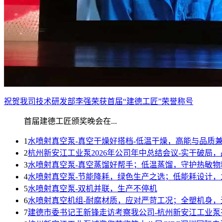
祝贺我司技术研发部李强荣获首届“建德工匠”荣誉称号
首届建德工匠颁奖晚会在...
1
水喷射真空泵-真空干燥好搭档-低温干燥，高能与品质
2
杭州新安江工业泵2026年公司年中总结会议-实干破局
3
水喷射真空泵-真空蒸馏好帮手；低温蒸馏，守护热敏物
4
水喷射真空泵-节能降耗，绿色生产之选；低能耗设计，
5
水喷射真空泵-双机并联，生产不停机
6
水喷射真空机组-耐腐材质，应对严苛工况；全塑机身，
7
建德市委书记王新锋走访考察我公司-杭州新安江工业泵