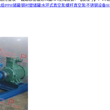
机组
|
PPH储罐
|
钢衬塑储罐
|
水环式真空泵
|
螺杆真空泵
|
不锈钢设备
|
H