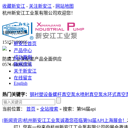
收藏新安江
-
关注新安江
-
网站地图
杭州新安江工业泵有限公司欢迎您！
18868138266
15157199066
新安江首页
产品中心
成功案例
防腐工业泵配套产品全面供应
新闻资讯
0571-64092376
关于新安江
在线留言
English
热门关键字：
钢衬塑设备
螺杆真空泵
水喷射真空泵
水环式真空
当前位置：
首页
»
全站搜索
» 搜索：第94届api
[新闻资讯]杭州新安江工业泵诚邀您莅临第94届API上海展会！
叮！您有一份来自杭州新安江工业泵有限公司的展会邀请函待查