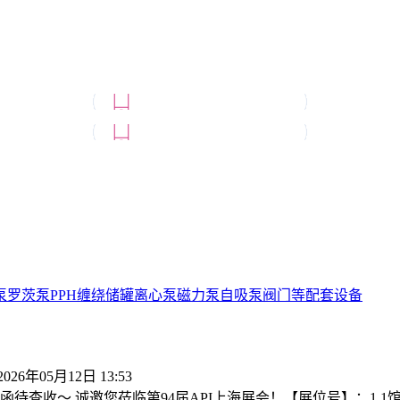
泵
罗茨泵
PPH缠绕储罐
离心泵
磁力泵
自吸泵
阀门等配套设备
2026年05月12日 13:53
收～ 诚邀您莅临第94届API上海展会！【展位号】：1.1馆 1